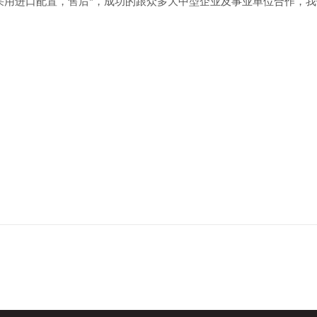
采用进口配置，售后*，成功的跟众多大中型企业及事业单位合作，